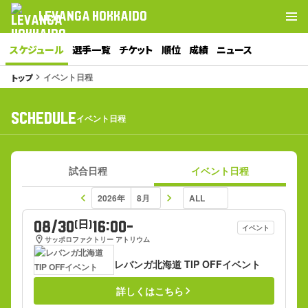
LEVANGA HOKKAIDO
スケジュール
選手一覧
チケット
順位
成績
ニュース
イベント日程
トップ
keyboard_arrow_right
SCHEDULE
イベント日程
試合日程
イベント日程
keyboard_arrow_left
keyboard_arrow_right
08/30
16:00-
(日)
イベント
location_on
サッポロファクトリー アトリウム
レバンガ北海道 TIP OFFイベント
詳しくはこちら
keyboard_arrow_right