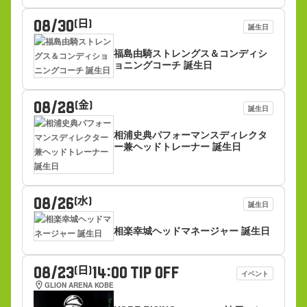
08/30
(日)
誕生日
福島由騎ストレングス＆コンディシ
ョニングコーチ 誕生日
08/28
(金)
誕生日
相浦史典パフォーマンスディレクタ
ー兼ヘッドトレーナー 誕生日
08/26
(水)
誕生日
相楽幸城ヘッドマネージャー 誕生日
08/23
14:00 TIP OFF
(日)
イベント
location_on
GLION ARENA KOBE