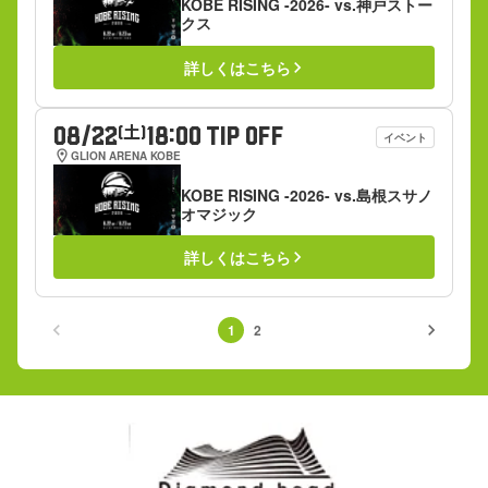
KOBE RISING -2026- vs.神戸ストー
クス
詳しくはこちら
keyboard_arrow_right
08/22
18:00 TIP OFF
(土)
イベント
location_on
GLION ARENA KOBE
KOBE RISING -2026- vs.島根スサノ
オマジック
詳しくはこちら
keyboard_arrow_right
keyboard_arrow_left
keyboard_arrow_right
1
2