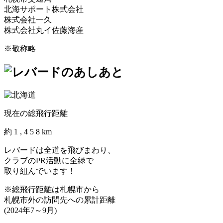
北海サポート株式会社
株式会社一久
株式会社丸イ佐藤海産
※敬称略
現在の総飛行距離
約
1
,
4
5
8
km
レバードは全道を飛びまわり、
クラブのPR活動に全緑で
取り組んでいます！
※総飛行距離は札幌市から
札幌市外の訪問先への累計距離
(2024年7～9月)