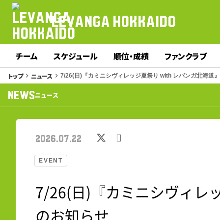
LEVANGA HOKKAIDO
チーム
スケジュール
順位・成績
ファンクラブ
トップ
ニュース
keyboard_arrow_right
keyboard_arrow_right
7/26(日)『カミニシヴィレッジ夏祭り with レバンガ北海
NEWS
ニュース
2026.07.22
EVENT
7/26(日)『カミニシヴィレ
のお知らせ