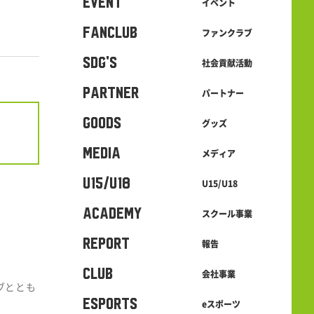
EVENT
イベント
FANCLUB
ファンクラブ
SDG's
社会貢献活動
PARTNER
パートナー
GOODS
グッズ
MEDIA
メディア
U15/U18
U15/U18
ACADEMY
スクール事業
REPORT
報告
CLUB
会社事業
ブととも
eSPORTS
eスポーツ