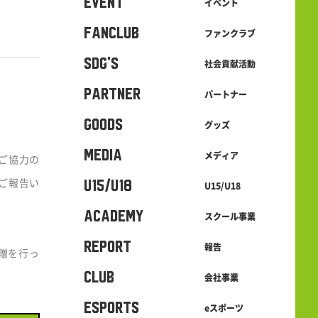
EVENT
イベント
FANCLUB
ファンクラブ
SDG's
社会貢献活動
PARTNER
パートナー
GOODS
グッズ
MEDIA
メディア
まご協力の
ご報告い
U15/U18
U15/U18
ACADEMY
スクール事業
REPORT
報告
贈を行っ
CLUB
会社事業
eSPORTS
eスポーツ