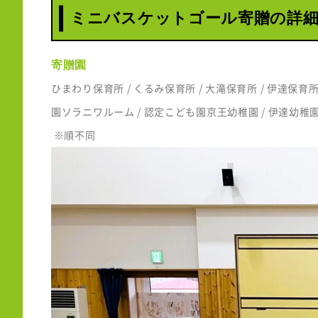
ミニバスケットゴール寄贈の詳
寄贈園
ひまわり保育所 / くるみ保育所 / 大滝保育所 / 伊達保育所
園ソラニワルーム / 認定こども園京王幼稚園 / 伊達幼稚
※順不同