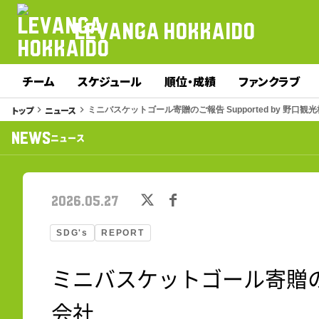
LEVANGA HOKKAIDO
チーム
スケジュール
順位・成績
ファンクラブ
トップ
ニュース
keyboard_arrow_right
keyboard_arrow_right
ミニバスケットゴール寄贈のご報告 Supported by 野口観
NEWS
ニュース
2026.05.27
SDG's
REPORT
ミニバスケットゴール寄贈のご報
会社