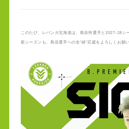
このたび、レバンガ北海道は、島谷怜選手と2027-2
新シーズンも、島谷選手への全“緑”応援をよろしくお願