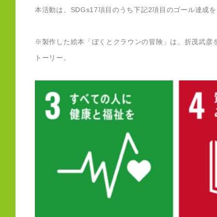
本活動は、SDGs17項目のうち下記2項目のゴール達成
※製作した絵本「ぼくとクラウンの冒険」は、折茂武彦
トーリー。