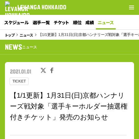
LEVANGA HOKKAIDO
スケジュール
選手一覧
チケット
順位
成績
ニュース
トップ
ニュース
keyboard_arrow_right
keyboard_arrow_right
【1/1更新】1月31日(日)京都ハンナリーズ戦対象「選手
NEWS
ニュース
2021.01.01
TICKET
【1/1更新】1月31日(日)京都ハンナリ
ーズ戦対象「選手キーホルダー抽選権
付きチケット」発売のお知らせ