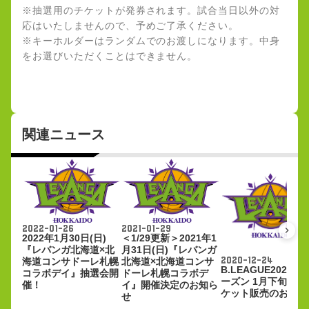
※抽選用のチケットが発券されます。試合当日以外の対
応はいたしませんので、予めご了承ください。
※キーホルダーはランダムでのお渡しになります。中身
をお選びいただくことはできません。
関連ニュース
2022-01-26
2021-01-29
keyboard_arrow_right
2022年1月30日(日)
＜1/29更新＞2021年1
『レバンガ北海道×北
月31日(日)『レバンガ
2020-12-24
海道コンサドーレ札幌
北海道×北海道コンサ
B.LEAGUE2020-2
コラボデイ』抽選会開
ドーレ札幌コラボデ
ーズン 1月下旬開催
催！
イ』開催決定のお知ら
ケット販売のお知ら
せ