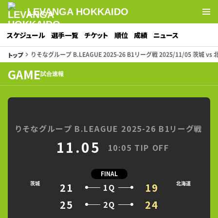
LEVANGA HOKKAIDO
スケジュール
選手一覧
チケット
順位
成績
ニュース
りそなグループ B.LEAGUE 2025-26 B1リーグ戦 2025/11/05 茨城 vs
トップ
keyboard_arrow_right
GAME
試合速報
りそなグループ B.LEAGUE 2025-26 B1リーグ戦
11.05
10:05 TIP OFF
FINAL
茨城
北海道
21
19
1Q
25
24
2Q