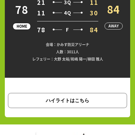
21
11
3Q
84
78
11
30
4Q
AWAY
HOME
78
84
F
会場：かみす防災アリーナ
人数：3011人
レフェリー：大野 太裕/和嶋 陽一/柳田 雅人
ハイライトはこちら